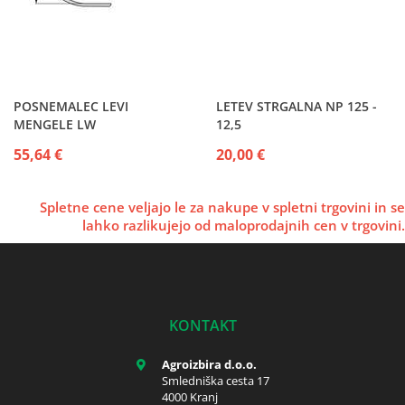
POSNEMALEC LEVI
LETEV STRGALNA NP 125 -
MENGELE LW
12,5
55,64 €
20,00 €
Spletne cene veljajo le za nakupe v spletni trgovini in se
lahko razlikujejo od maloprodajnih cen v trgovini.
KONTAKT
Agroizbira d.o.o.
Smledniška cesta 17
4000 Kranj