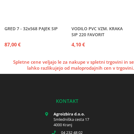
GRED 7 - 32x568 PAJEK SIP
VODILO PVC VZM. KRAKA
SIP 220 FAVORIT
87,00 €
4,10 €
Spletne cene veljajo le za nakupe v spletni trgovini in se
lahko razlikujejo od maloprodajnih cen v trgovini.
KONTAKT
Agroizbira d.o.o.
Smledniška cesta 17
4000 Kranj
04 232 48 02