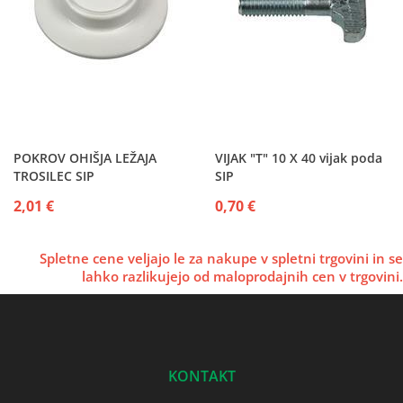
POKROV OHIŠJA LEŽAJA
VIJAK "T" 10 X 40 vijak poda
TROSILEC SIP
SIP
2,01 €
0,70 €
Spletne cene veljajo le za nakupe v spletni trgovini in se
lahko razlikujejo od maloprodajnih cen v trgovini.
KONTAKT