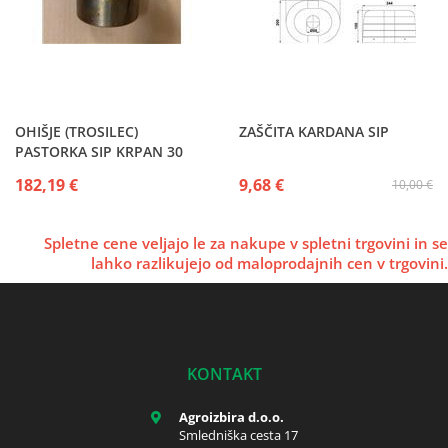
OHIŠJE (TROSILEC)
ZAŠČITA KARDANA SIP
PASTORKA SIP KRPAN 30
182,19 €
9,68 €
10,00 €
Spletne cene veljajo le za nakupe v spletni trgovini in se
lahko razlikujejo od maloprodajnih cen v trgovini.
KONTAKT
Agroizbira d.o.o.
Smledniška cesta 17