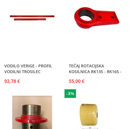
VODILO VERIGE - PROFIL
TEČAJ ROTACIJSKA
VODILNI TROSILEC
KOSILNICA RK135 - RK165 -
NAKLADALKE VSI TIPI SIP
BRK1650 SIP ROTO 135 - 165
92,78 €
55,00 €
- 185
-3%