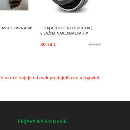
STI 3 - 19/4.4 SIP
LEŽAJ KROGLIČNI LE 210 (FKL)
SILAŽNA NAKLADALKA SIP
30,74 €
31,00 €
lahko razlikujejo od maloprodajnih cen v trgovini.
PRIJAVA NA E-NOVICE