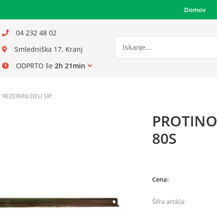
Domov
04 232 48 02
Smledniška 17, Kranj
ODPRTO še
2h 21min
REZERVNI DELI SIP
PROTINO
80S
Cena:
Šifra artikla: