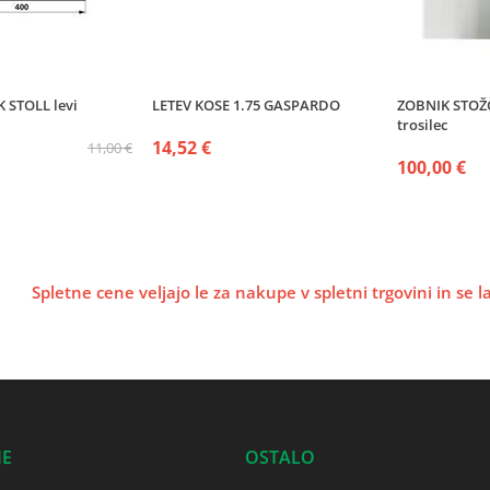
 STOLL levi
LETEV KOSE 1.75 GASPARDO
ZOBNIK STOŽČA
trosilec
14,52 €
11,00 €
100,00 €
Spletne cene veljajo le za nakupe v spletni trgovini in se 
JE
OSTALO