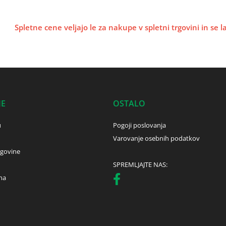
Spletne cene veljajo le za nakupe v spletni trgovini in se 
JE
OSTALO
u
Pogoji poslovanja
Varovanje osebnih podatkov
rgovine
SPREMLJAJTE NAS:
ha