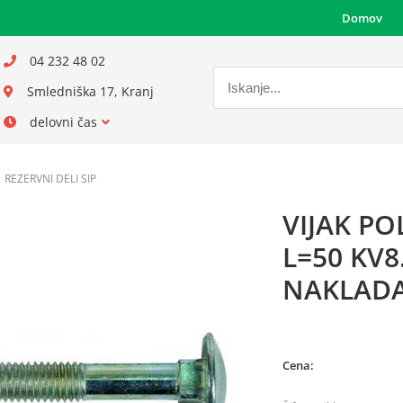
Domov
04 232 48 02
Smledniška 17, Kranj
delovni čas
REZERVNI DELI SIP
VIJAK P
L=50 KV8
NAKLADA
Cena: