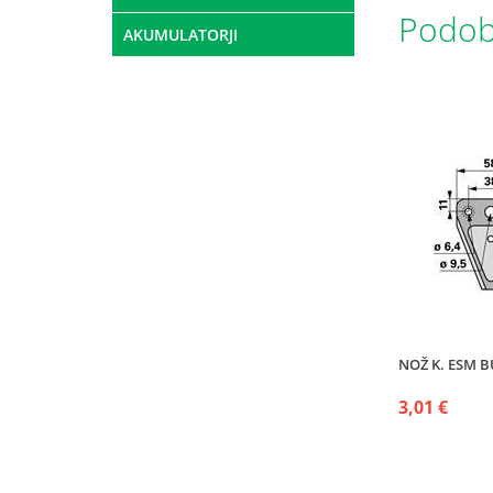
Podobn
AKUMULATORJI
NOŽ K. ESM B
3,01 €