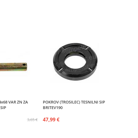
4x68 VAR ZN ZA
POKROV (TROSILEC) TESNILNI SIP
 SIP
BRITEV190
47,99 €
3,65 €