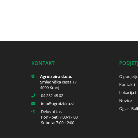
KONTAKT
PODJET
Agroizbira d.o.o.
O podjetj
Smledniška cesta 17
Kontakti
4000 Kranj
Lokacija t
04 232 48 02
Novice
info
agroizbira.si
Oglasi Bol
Delovni čas
Pon - pet: 7:00-17:00
Sobota: 7:00-12:00