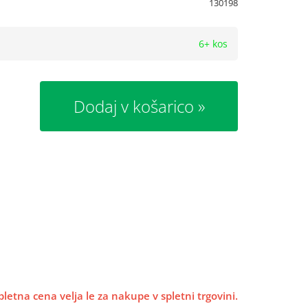
130198
6+ kos
Dodaj v košarico
pletna cena velja le za nakupe v spletni trgovini.