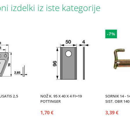
i izdelki iz iste kategorije
-7%
USATIS 2,5
NOŽ K. 95 X 40 X 4 FI=19
SORNIK 14 - 1
POTTINGER
SIST. OBR 140
1,70 €
3,39 €