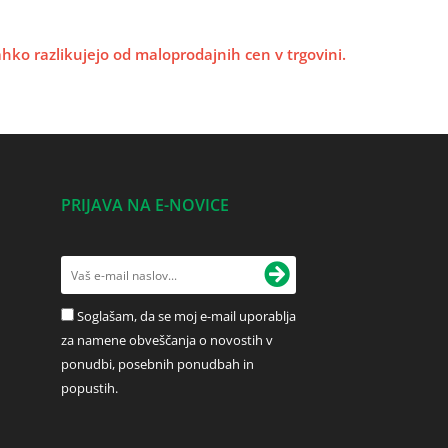
lahko razlikujejo od maloprodajnih cen v trgovini.
PRIJAVA NA E-NOVICE
Soglašam, da se moj e-mail uporablja
za namene obveščanja o novostih v
ponudbi, posebnih ponudbah in
popustih.