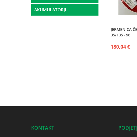
AKUMULATORJI
JERMENICA Č
35/135 - 96
180,04 €
KONTAKT
PODJET