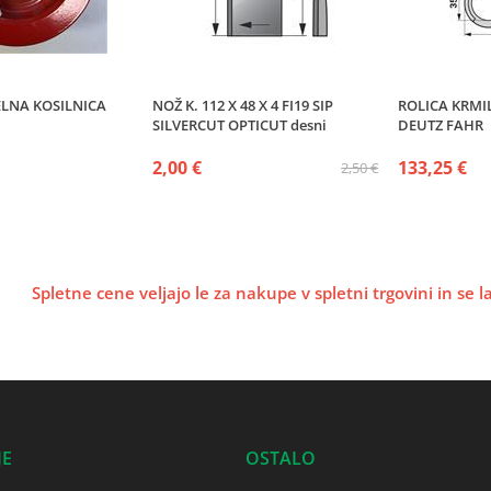
ELNA KOSILNICA
NOŽ K. 112 X 48 X 4 FI19 SIP
ROLICA KRMI
SILVERCUT OPTICUT desni
DEUTZ FAHR
2,00 €
133,25 €
2,50 €
Spletne cene veljajo le za nakupe v spletni trgovini in se 
JE
OSTALO