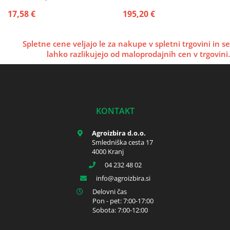
SIP ROTO 135 - 165 - 185
17,58 €
195,20 €
Spletne cene veljajo le za nakupe v spletni trgovini in se
lahko razlikujejo od maloprodajnih cen v trgovini.
KONTAKT
Agroizbira d.o.o.
Smledniška cesta 17
4000 Kranj
04 232 48 02
info
agroizbira.si
Delovni čas
Pon - pet: 7:00-17:00
Sobota: 7:00-12:00