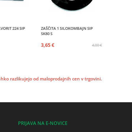
VORIT 224 SIP
ZAŠČITA 1 SILOKOMBAJN SIP
SK80 S
3,65 €
4,00 €
lahko razlikujejo od maloprodajnih cen v trgovini.
PRIJAVA NA E-NOVICE