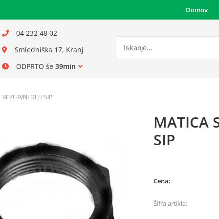
Domov
04 232 48 02
Smledniška 17, Kranj
ODPRTO še
39min
REZERVNI DELI SIP
MATICA S
SIP
Cena:
Šifra artikla: