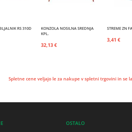
BLJALNIK RS 310D
KONZOLA NOSILNA SREDNJA
STREME ZN FA
KPL.
3,41 €
32,13 €
Spletne cene veljajo le za nakupe v spletni trgovini in se 
JE
OSTALO