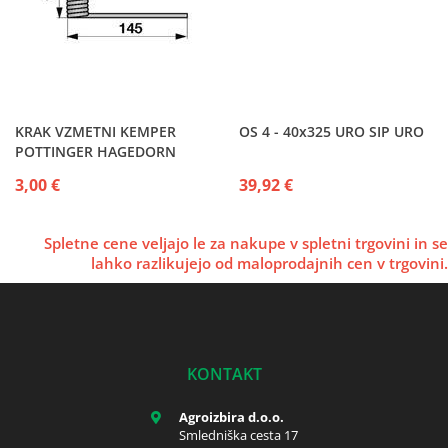
KRAK VZMETNI KEMPER
OS 4 - 40x325 URO SIP URO
POTTINGER HAGEDORN
3,00 €
39,92 €
Spletne cene veljajo le za nakupe v spletni trgovini in se
lahko razlikujejo od maloprodajnih cen v trgovini.
KONTAKT
Agroizbira d.o.o.
Smledniška cesta 17