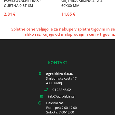
POVEZOVALNI TRAK -
OBJEMKA KRIŽNA 2" X 2"
GURTNA 0,8T 6M
60X60 MM
2,81 €
11,85 €
Spletne cene veljajo le za nakupe v spletni trgovini in se
lahko razlikujejo od maloprodajnih cen v trgovini.
KONTAKT
Agroizbira d.o.o.
Smledniška cesta 17
4000 Kranj
04 232 48 02
info
agroizbira.si
Delovni čas
Pon - pet: 7:00-17:00
Sobota: 7:00-12:00