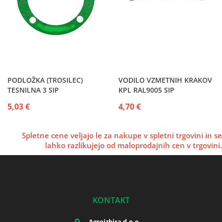
PODLOŽKA (TROSILEC)
VODILO VZMETNIH KRAKOV
TESNILNA 3 SIP
KPL RAL9005 SIP
5,03 €
4,70 €
Spletne cene veljajo le za nakupe v spletni trgovini in se
lahko razlikujejo od maloprodajnih cen v trgovini.
KONTAKT
Agroizbira d.o.o.