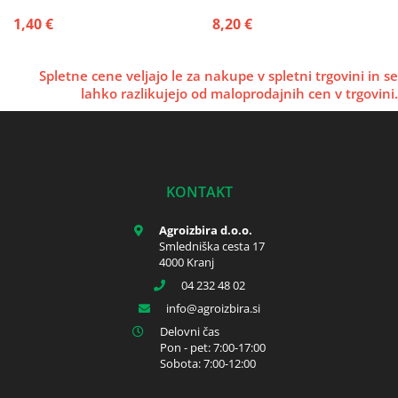
1,40 €
8,20 €
Spletne cene veljajo le za nakupe v spletni trgovini in se
lahko razlikujejo od maloprodajnih cen v trgovini.
KONTAKT
Agroizbira d.o.o.
Smledniška cesta 17
4000 Kranj
04 232 48 02
info
agroizbira.si
Delovni čas
Pon - pet: 7:00-17:00
Sobota: 7:00-12:00