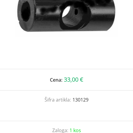
33,00 €
Cena:
Šifra artikla:
130129
Zaloga:
1 kos