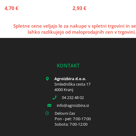
SIP
4,70 €
2,93 €
Spletne cene veljajo le za nakupe v spletni trgovini in se
lahko razlikujejo od maloprodajnih cen v trgovini.
KONTAKT
Agroizbira d.o.o.
Smledniška cesta 17
4000 Kranj
04 232 48 02
info
agroizbira.si
Delovni čas
Pon - pet: 7:00-17:00
Sobota: 7:00-12:00