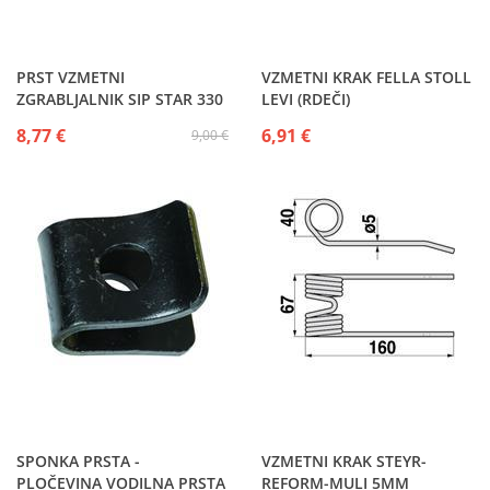
PRST VZMETNI
VZMETNI KRAK FELLA STOLL
ZGRABLJALNIK SIP STAR 330
LEVI (RDEČI)
- STAR300 - STAR350 - 350T -
8,77 €
6,91 €
9,00 €
350A - 380
SPONKA PRSTA -
VZMETNI KRAK STEYR-
PLOČEVINA VODILNA PRSTA
REFORM-MULI 5MM