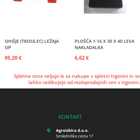
OHIŠJE (TROSILEC) LEŽAJA
PLOŠČA 1-16 X 30 X 40 LEVA
SIP
NAKLADALKA
95,20 €
6,62 €
Spletne cene veljajo le za nakupe v spletni trgovini in se
lahko razlikujejo od maloprodajnih cen v trgovini.
KONTAKT
Agroizbira d.o.o.
Smledniška cesta 17