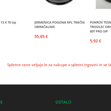
13 X 70 sip
JERMENICA POGONA KPL TRAČNI
POKROV TESN
OBRAČALNIK
TROSILEC ORIO
80T PRO SIP
55,65 €
5,92 €
Spletne cene veljajo le za nakupe v spletni trgovini in se 
JE
OSTALO