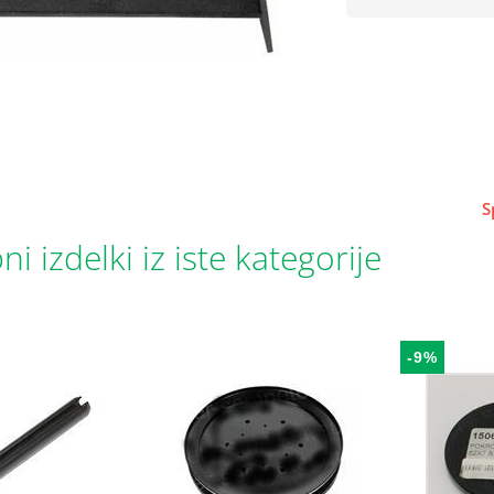
S
i izdelki iz iste kategorije
-9%