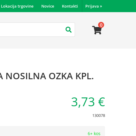
Lokacija trgovine
Novice
Kontakti
Prijava
»
0
 NOSILNA OZKA KPL.
3,73 €
130078
6+ kos