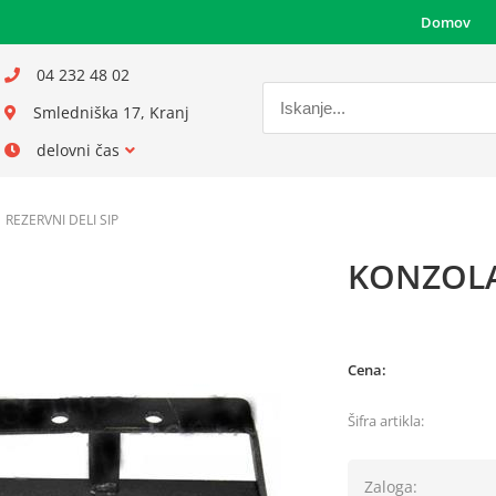
Domov
04 232 48 02
Smledniška 17, Kranj
delovni čas
REZERVNI DELI SIP
KONZOLA
Cena:
Šifra artikla:
Zaloga: