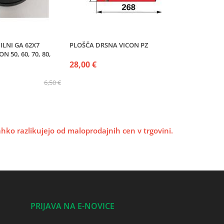
ILNI GA 62X7
PLOŠČA DRSNA VICON PZ
N 50, 60, 70, 80,
28,00 €
6,50 €
lahko razlikujejo od maloprodajnih cen v trgovini.
PRIJAVA NA E-NOVICE