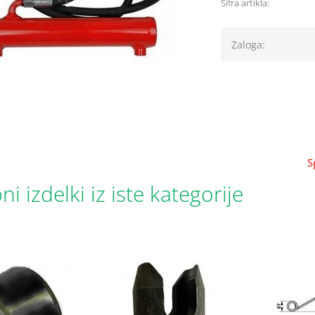
Šifra artikla:
Zaloga:
S
i izdelki iz iste kategorije