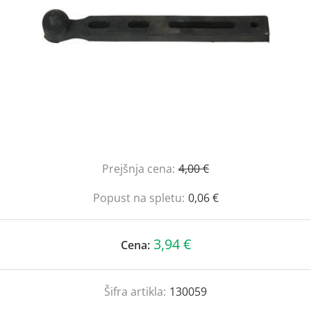
Prejšnja cena:
4,00 €
Popust na spletu:
0,06 €
3,94 €
Cena:
Šifra artikla:
130059