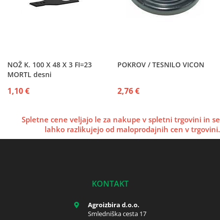
NOŽ K. 100 X 48 X 3 FI=23
POKROV / TESNILO VICON
MORTL desni
1,10 €
2,76 €
Spletne cene veljajo le za nakupe v spletni trgovini in se
lahko razlikujejo od maloprodajnih cen v trgovini.
KONTAKT
Agroizbira d.o.o.
Smledniška cesta 17