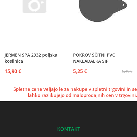
JERMEN SPA 2932 poljska
POKROV ŠČITNI PVC
kosilnica
NAKLADALKA SIP
15,90 €
5,25 €
5,46 €
Spletne cene veljajo le za nakupe v spletni trgovini in se
lahko razlikujejo od maloprodajnih cen v trgovini.
KONTAKT