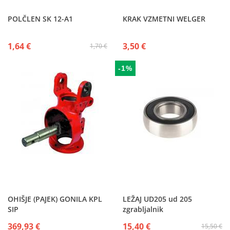
POLČLEN SK 12-A1
KRAK VZMETNI WELGER
1,64 €
3,50 €
1,70 €
-1%
OHIŠJE (PAJEK) GONILA KPL
LEŽAJ UD205 ud 205
SIP
zgrabljalnik
369,93 €
15,40 €
15,50 €