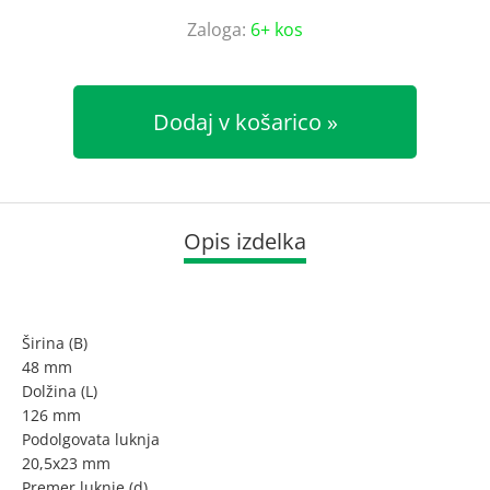
Zaloga:
6+ kos
Dodaj v košarico
Opis izdelka
Širina (B)
48 mm
Dolžina (L)
126 mm
Podolgovata luknja
20,5x23 mm
Premer luknje (d)