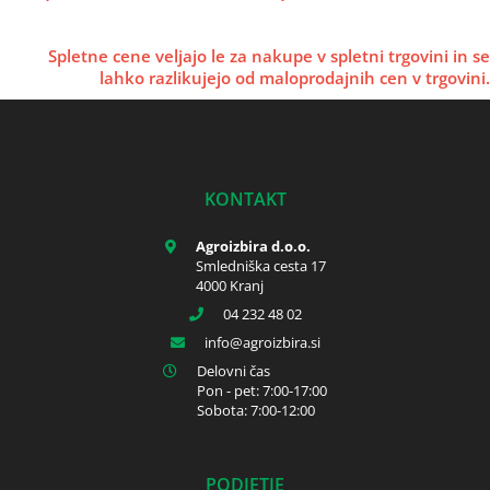
Spletne cene veljajo le za nakupe v spletni trgovini in se
lahko razlikujejo od maloprodajnih cen v trgovini.
KONTAKT
Agroizbira d.o.o.
Smledniška cesta 17
4000 Kranj
04 232 48 02
info
agroizbira.si
Delovni čas
Pon - pet: 7:00-17:00
Sobota: 7:00-12:00
PODJETJE