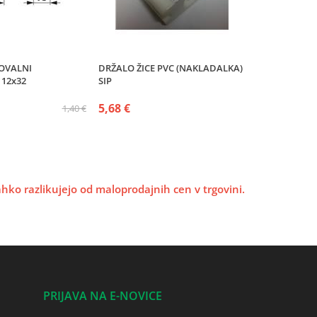
 OVALNI
DRŽALO ŽICE PVC (NAKLADALKA)
12x32
SIP
5,68 €
1,40 €
lahko razlikujejo od maloprodajnih cen v trgovini.
PRIJAVA NA E-NOVICE