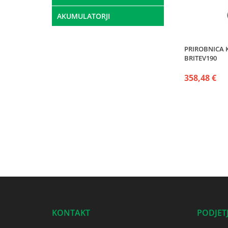
AKUMULATORJI
PRIROBNICA K
BRITEV190
358,48 €
KONTAKT
PODJET