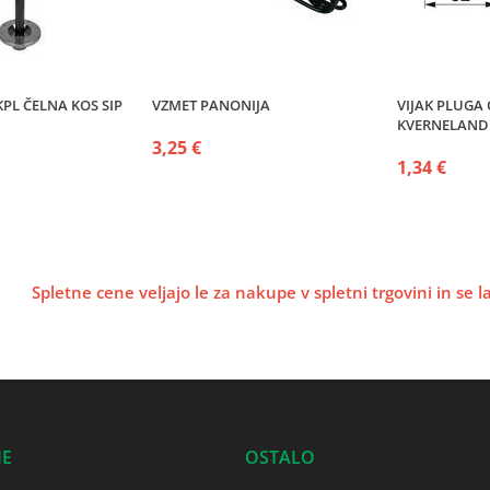
PL ČELNA KOS SIP
VZMET PANONIJA
VIJAK PLUGA
KVERNELAND 
3,25 €
1,34 €
Spletne cene veljajo le za nakupe v spletni trgovini in se 
JE
OSTALO