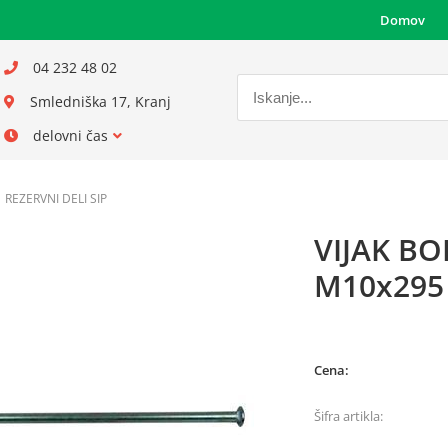
Domov
04 232 48 02
Smledniška 17, Kranj
delovni čas
REZERVNI DELI SIP
VIJAK B
M10x295
Cena:
Šifra artikla: