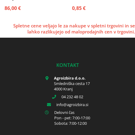
30 SIP
86,00 €
0,85 €
Spletne cene veljajo le za nakupe v spletni trgovini in se
lahko razlikujejo od maloprodajnih cen v trgovini.
KONTAKT
Agroizbira d.o.o.
Smledniška cesta 17
4000 Kranj
04 232 48 02
info
agroizbira.si
Delovni čas
Pon - pet: 7:00-17:00
Sobota: 7:00-12:00