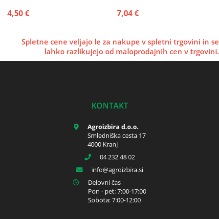
4,50 €
7,04 €
Spletne cene veljajo le za nakupe v spletni trgovini in se
lahko razlikujejo od maloprodajnih cen v trgovini.
KONTAKT
Agroizbira d.o.o.
Smledniška cesta 17
4000 Kranj
04 232 48 02
info
agroizbira.si
Delovni čas
Pon - pet: 7:00-17:00
Sobota: 7:00-12:00