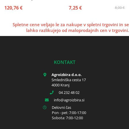
120,76 €
7,25 €
8,00 €
Spletne cene veljajo le za nakupe v spletni trgovini in se
lahko razlikujejo od maloprodajnih cen v trgovini.
KONTAKT
Agroizbira d.o.o.
Smledniška cesta 17
4000 Kranj
04 232 48 02
info
agroizbira.si
Delovni čas
Pon - pet: 7:00-17:00
Sobota: 7:00-12:00