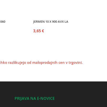
1060
JERMEN 10 X 900 AVX LA
3,65 €
lahko razlikujejo od maloprodajnih cen v trgovini.
PRIJAVA NA E-NOVICE