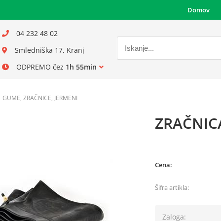
Domov
04 232 48 02
Smledniška 17, Kranj
ODPREMO čez
1h 55min
GUME, ZRAČNICE, JERMENI
ZRAČNICA
Cena:
Šifra artikla:
Zaloga: