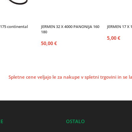
175 continental
JERMEN 32 X 4000 PANONIJA 160
JERMEN 17 X 
180
5,00 €
50,00 €
Spletne cene veljajo le za nakupe v spletni trgovini in se 
JE
OSTALO