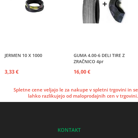
JERMEN 10 X 1000
GUMA 4.00-6 DELI TIRE Z
ZRAČNICO 4pr
3,33 €
16,00 €
Spletne cene veljajo le za nakupe v spletni trgovini in se
lahko razlikujejo od maloprodajnih cen v trgovini.
KONTAKT