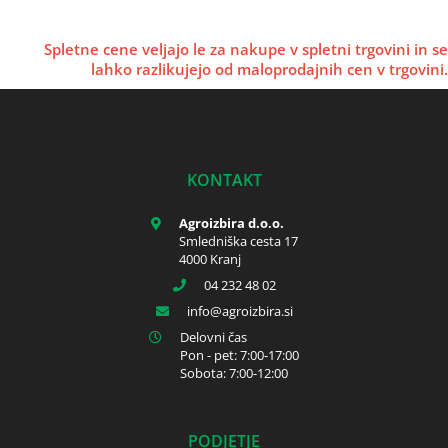
Spletne cene veljajo le za nakupe v spletni trgovini in se
lahko razlikujejo od maloprodajnih cen v trgovini.
KONTAKT
Agroizbira d.o.o.
Smledniška cesta 17
4000 Kranj
04 232 48 02
info
agroizbira.si
Delovni čas
Pon - pet: 7:00-17:00
Sobota: 7:00-12:00
PODJETJE