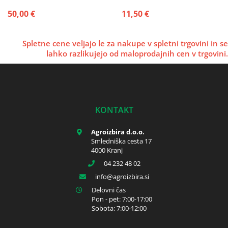
50,00 €
11,50 €
Spletne cene veljajo le za nakupe v spletni trgovini in se
lahko razlikujejo od maloprodajnih cen v trgovini.
KONTAKT
Agroizbira d.o.o.
Smledniška cesta 17
4000 Kranj
04 232 48 02
info
agroizbira.si
Delovni čas
Pon - pet: 7:00-17:00
Sobota: 7:00-12:00