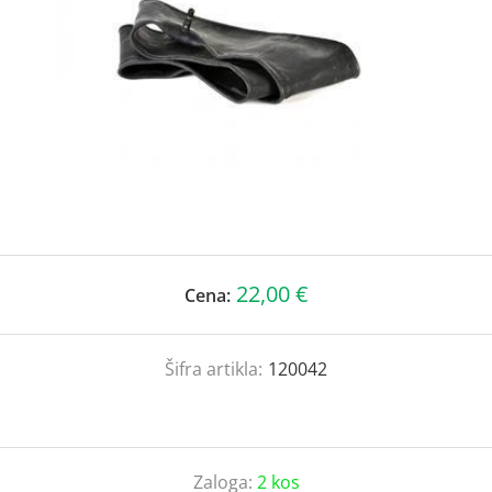
22,00 €
Cena:
Šifra artikla:
120042
Zaloga:
2 kos