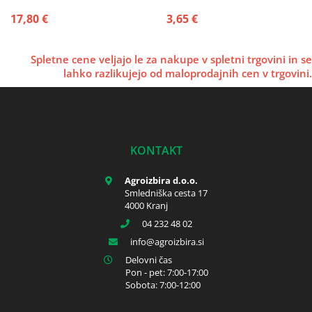
17,80 €
3,65 €
Spletne cene veljajo le za nakupe v spletni trgovini in se
lahko razlikujejo od maloprodajnih cen v trgovini.
KONTAKT
Agroizbira d.o.o.
Smledniška cesta 17
4000 Kranj
04 232 48 02
info
agroizbira.si
Delovni čas
Pon - pet: 7:00-17:00
Sobota: 7:00-12:00