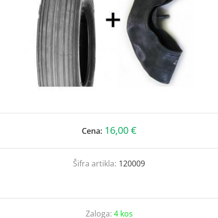
16,00 €
Cena:
Šifra artikla:
120009
Zaloga:
4 kos