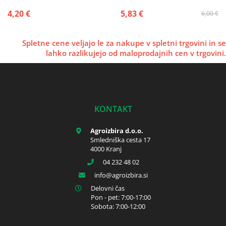
4,20 €
5,83 €
6,00 €
Spletne cene veljajo le za nakupe v spletni trgovini in se
lahko razlikujejo od maloprodajnih cen v trgovini.
KONTAKT
Agroizbira d.o.o.
Smledniška cesta 17
4000 Kranj
04 232 48 02
info
agroizbira.si
Delovni čas
Pon - pet: 7:00-17:00
Sobota: 7:00-12:00