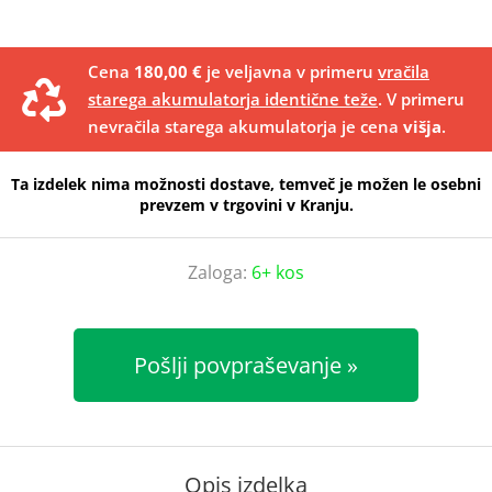
Cena
180,00 €
je veljavna v primeru
vračila
starega akumulatorja identične teže
. V primeru
nevračila starega akumulatorja je cena
višja
.
Ta izdelek nima možnosti dostave, temveč je možen le osebni
prevzem v trgovini v Kranju.
Zaloga:
6+ kos
Pošlji povpraševanje
Opis izdelka