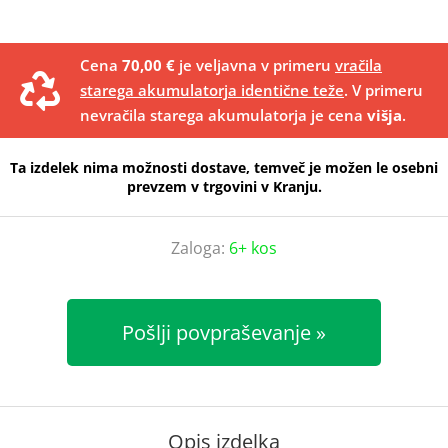
Cena
70,00 €
je veljavna v primeru
vračila
starega akumulatorja identične teže
. V primeru
nevračila starega akumulatorja je cena
višja
.
Ta izdelek nima možnosti dostave, temveč je možen le osebni
prevzem v trgovini v Kranju.
Zaloga:
6+ kos
Pošlji povpraševanje
Opis izdelka