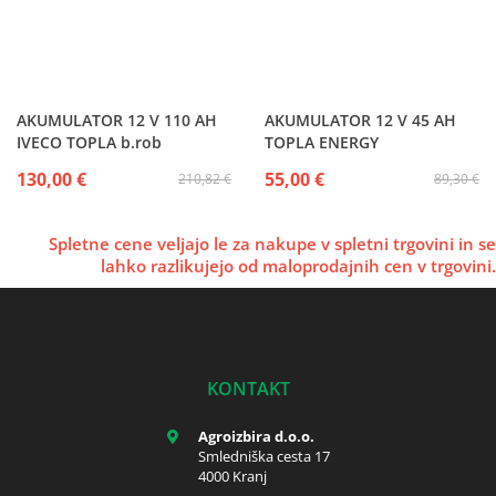
AKUMULATOR 12 V 110 AH
AKUMULATOR 12 V 45 AH
IVECO TOPLA b.rob
TOPLA ENERGY
130,00 €
55,00 €
210,82 €
89,30 €
Spletne cene veljajo le za nakupe v spletni trgovini in se
lahko razlikujejo od maloprodajnih cen v trgovini.
KONTAKT
Agroizbira d.o.o.
Smledniška cesta 17
4000 Kranj