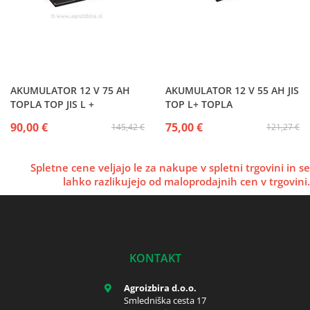
AKUMULATOR 12 V 75 AH
AKUMULATOR 12 V 55 AH JIS
TOPLA TOP JIS L +
TOP L+ TOPLA
90,00 €
75,00 €
145,42 €
121,27 €
Spletne cene veljajo le za nakupe v spletni trgovini in se
lahko razlikujejo od maloprodajnih cen v trgovini.
KONTAKT
Agroizbira d.o.o.
Smledniška cesta 17