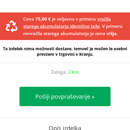
Cena
75,00 €
je veljavna v primeru
vračila
starega akumulatorja identične teže
. V primeru
nevračila starega akumulatorja je cena
višja
.
Ta izdelek nima možnosti dostave, temveč je možen le osebni
prevzem v trgovini v Kranju.
Zaloga:
2 kos
Pošlji povpraševanje
Opis izdelka