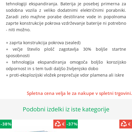
tehnologiji ekspandiranja. Baterija je posebej primerna za
sodobna vozila z veliko dodatnimi električnimi porabniki.
Zaradi zelo majhne porabe destilirane vode in popolnoma
zaprte konstrukcije pokrova vzdrževanje baterije ni potrebno
- niti možno.
+ zaprta konstrukcija pokrova (sealed)
+ večje število plošč zagotavlja 30% boljše startne
sposobnosti
+ tehnologija ekspandiranja omogoča boljšo korozijsko
odpornost in s tem tudi daljšo življenjsko dobo
+ proti-eksplozijski vložek preprečuje vdor plamena ali iskre
Spletna cena velja le za nakupe v spletni trgovini.
Podobni izdelki iz iste kategorije
€
€
-38%
-37%