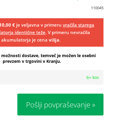
110045
10,00 €
je veljavna v primeru
vračila starega
torja identične teže
. V primeru nevračila
a akumulatorja je cena
višja
.
a možnosti dostave, temveč je možen le osebni
prevzem v trgovini v Kranju.
6+ kos
Pošlji povpraševanje