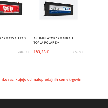
12 V 135 AH TAB
AKUMULATOR 12 V 180 AH
A
TOPLA POLAR D+
183,23 €
240,33 €
305,39 €
lahko razlikujejo od maloprodajnih cen v trgovini.