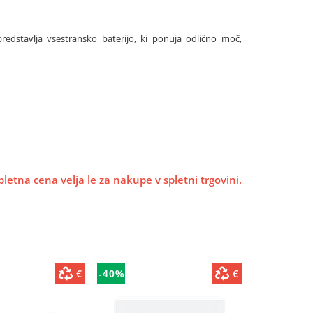
predstavlja vsestransko baterijo, ki ponuja odlično moč,
pletna cena velja le za nakupe v spletni trgovini.
€
€
-40%