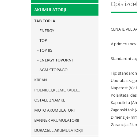
Opis izde
AKUMULATORJI
TAB TOPLA
CENA JE VELJ
ENERGY
TOP
V primeru nevra
TOP JIS
Standardni za
ENERGY TOVORNI
AGM STOP&GO
Tip: standardn
KRPAN
Uporaba: zagon
Napetost (V): 
POLNILCI,KLEME,KABLI...
Polariteta: des
OSTALE ZNAMKE
Kapaciteta (Ah
Zagonski tok (
MOTO AKUMULATORJI
Dimenzije (mm)
BANNER AKUMULATORJI
Garancija: 24
DURACELL AKUMULATORJI