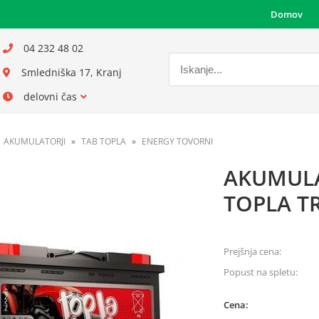
Domov
04 232 48 02
Smledniška 17, Kranj
delovni čas
AKUMULATORJI
TAB TOPLA
ENERGY TOVORNI
AKUMULA
TOPLA T
Prejšnja cena:
Popust na spletu:
Cena: