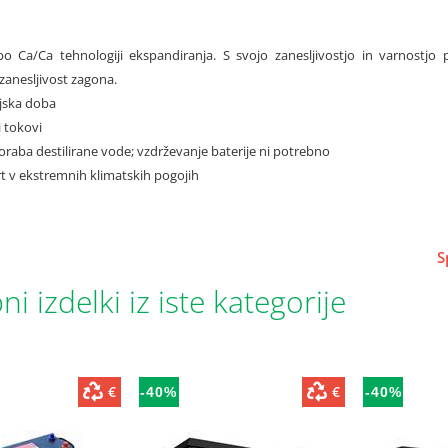
o Ca/Ca tehnologiji ekspandiranja. S svojo zanesljivostjo in varnostjo 
 zanesljivost zagona.
njska doba
i tokovi
raba destilirane vode; vzdrževanje baterije ni potrebno
art v ekstremnih klimatskih pogojih
S
i izdelki iz iste kategorije
€
€
-40%
-40%