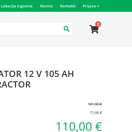
Lokacija trgovine
Novice
Kontakti
Prijava
»
0
TOR 12 V 105 AH
RACTOR
181,90 €
71,90 €
110,00 €