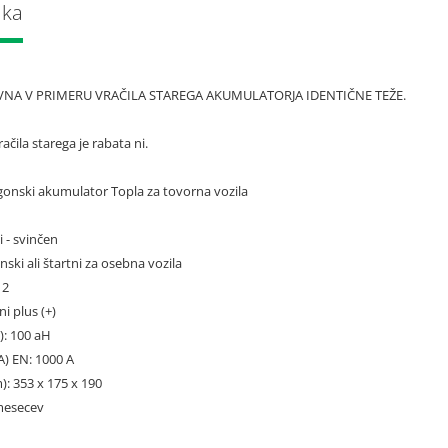
lka
AVNA V PRIMERU VRAČILA STAREGA AKUMULATORJA IDENTIČNE TEŽE.
čila starega je rabata ni.
gonski akumulator Topla za tovorna vozila
i - svinčen
ski ali štartni za osebna vozila
12
ni plus (+)
): 100 aH
A) EN: 1000 A
: 353 x 175 x 190
 mesecev