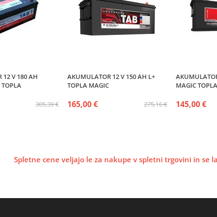
12 V 180 AH
AKUMULATOR 12 V 150 AH L+
AKUMULATOR 
 TOPLA
TOPLA MAGIC
MAGIC TOPL
165,00 €
145,00 €
305,39 €
275,16 €
Spletne cene veljajo le za nakupe v spletni trgovini in se 