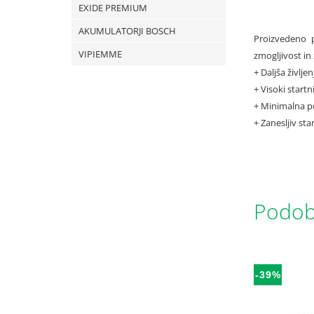
EXIDE PREMIUM
AKUMULATORJI BOSCH
Proizvedeno p
VIPIEMME
zmogljivost in
+ Daljša življe
+ Visoki startn
+ Minimalna po
+ Zanesljiv st
Podobn
-39%