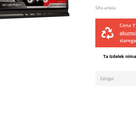
Šifra artikla:
Cena
1
akumula
stareg
Ta izdelek nim
Zaloga: