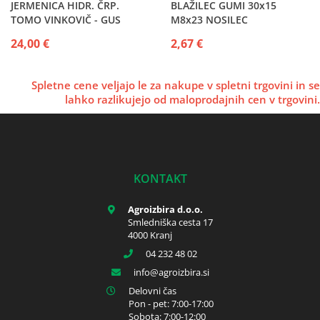
JERMENICA HIDR. ČRP.
BLAŽILEC GUMI 30x15
TOMO VINKOVIČ - GUS
M8x23 NOSILEC
ARMATURNE PLOŠČE 418-
24,00 €
2,67 €
419-420-521-522-
Spletne cene veljajo le za nakupe v spletni trgovini in se
lahko razlikujejo od maloprodajnih cen v trgovini.
KONTAKT
Agroizbira d.o.o.
Smledniška cesta 17
4000 Kranj
04 232 48 02
info
agroizbira.si
Delovni čas
Pon - pet: 7:00-17:00
Sobota: 7:00-12:00