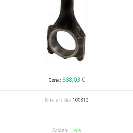
388,03 €
Cena:
Šifra artikla:
100812
Zaloga:
1 kos