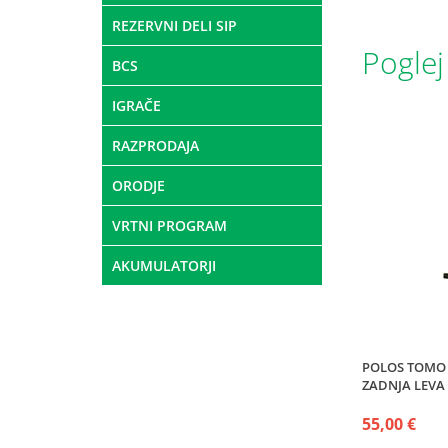
REZERVNI DELI SIP
Poglej
BCS
IGRAČE
RAZPRODAJA
ORODJE
VRTNI PROGRAM
AKUMULATORJI
POLOS TOMO 
ZADNJA LEVA
55,00 €