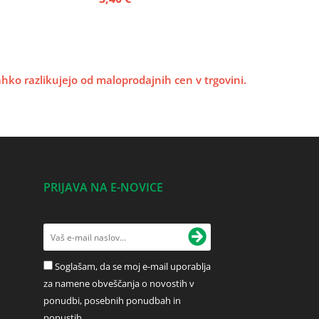
lahko razlikujejo od maloprodajnih cen v trgovini.
PRIJAVA NA E-NOVICE
Soglašam, da se moj e-mail uporablja
za namene obveščanja o novostih v
ponudbi, posebnih ponudbah in
popustih.