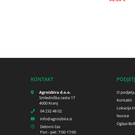
KONTAKT
PODJET
Agroizbira d.o.o.
O podjetj
Smledniška cesta 17
Kontakti
4000 Kranj
Lokacija t
04 232 48 02
Novice
info
agroizbira.si
Oglasi Bol
Delovni čas
Pon - pet: 7:00-17:00