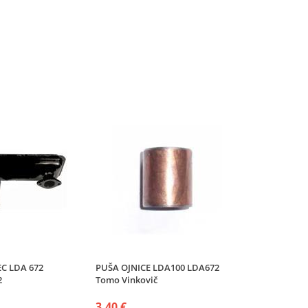
C LDA 672
PUŠA OJNICE LDA100 LDA672
2
Tomo Vinkovič
3,40 €