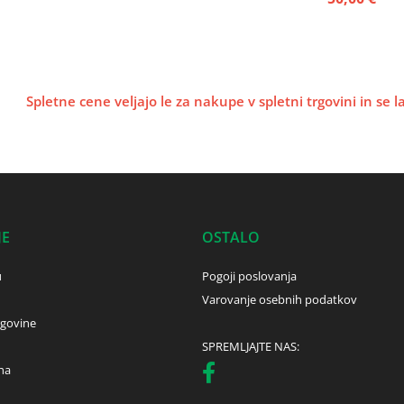
Spletne cene veljajo le za nakupe v spletni trgovini in se 
JE
OSTALO
u
Pogoji poslovanja
Varovanje osebnih podatkov
rgovine
SPREMLJAJTE NAS:
ha