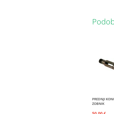
Podobn
PREDNJI KON
ZOBNIK
50,00 €