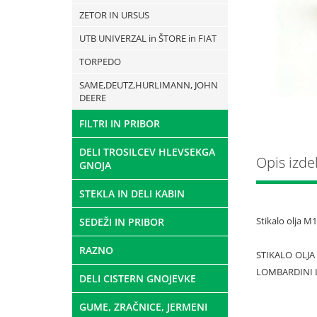
ZETOR IN URSUS
UTB UNIVERZAL in ŠTORE in FIAT
TORPEDO
SAME,DEUTZ,HURLIMANN, JOHN
DEERE
FILTRI IN PRIBOR
DELI TROSILCEV HLEVSEKGA
Opis izde
GNOJA
STEKLA IN DELI KABIN
Stikalo olja M1
SEDEŽI IN PRIBOR
RAZNO
STIKALO OLJA 
LOMBARDINI L
DELI CISTERN GNOJEVKE
GUME, ZRAČNICE, JERMENI