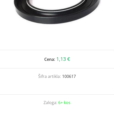
1,13 €
Cena:
Šifra artikla:
100617
Zaloga:
6+ kos