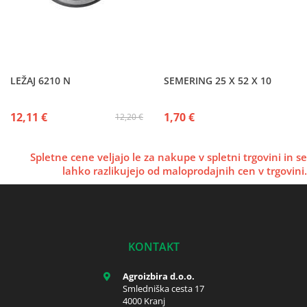
LEŽAJ 6210 N
SEMERING 25 X 52 X 10
12,11 €
1,70 €
12,20 €
Spletne cene veljajo le za nakupe v spletni trgovini in se
lahko razlikujejo od maloprodajnih cen v trgovini.
KONTAKT
Agroizbira d.o.o.
Smledniška cesta 17
4000 Kranj