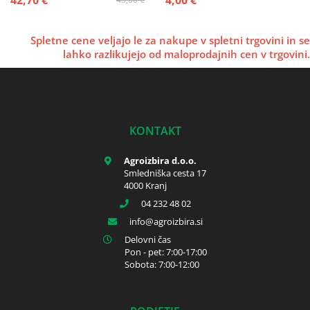
42,70 €
4,00 €
Spletne cene veljajo le za nakupe v spletni trgovini in se
lahko razlikujejo od maloprodajnih cen v trgovini.
KONTAKT
Agroizbira d.o.o.
Smledniška cesta 17
4000 Kranj
04 232 48 02
info
agroizbira.si
Delovni čas
Pon - pet: 7:00-17:00
Sobota: 7:00-12:00