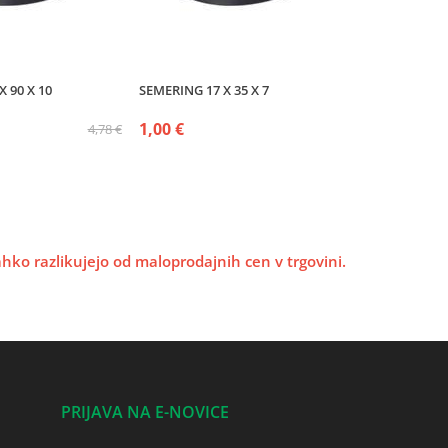
 90 X 10
SEMERING 17 X 35 X 7
1,00 €
4,78 €
lahko razlikujejo od maloprodajnih cen v trgovini.
PRIJAVA NA E-NOVICE