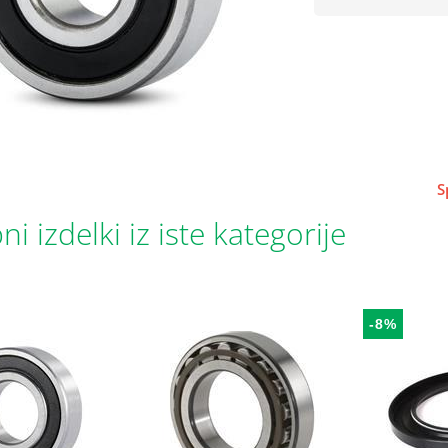
S
i izdelki iz iste kategorije
-8%