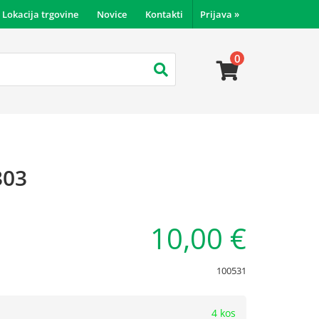
Lokacija trgovine
Novice
Kontakti
Prijava
»
0
303
10,00 €
100531
4 kos