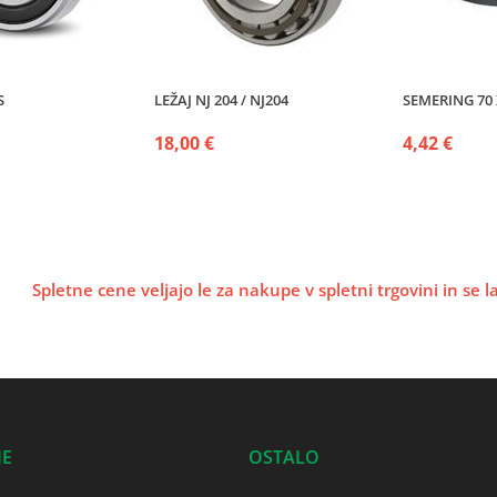
S
LEŽAJ NJ 204 / NJ204
SEMERING 70 X
18,00 €
4,42 €
Spletne cene veljajo le za nakupe v spletni trgovini in se 
JE
OSTALO