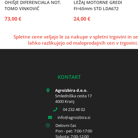
OHIŠJE DIFERENCIALA NOT.
LEŽAJ MOTORNE GREDI
TOMO VINKOVIČ
FI=65mm STD LDA672
73,00 €
24,00 €
Spletne cene veljajo le za nakupe v spletni trgovini in se
lahko razlikujejo od maloprodajnih cen v trgovini.
KONTAKT
Agroizbira d.o.o.
Smledniška cesta 17
4000 Kranj
04 232 48 02
info
agroizbira.si
Delovni čas
Pon - pet: 7:00-17:00
Sobota: 7:00-12:00