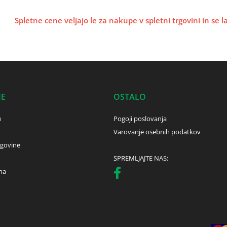
Spletne cene veljajo le za nakupe v spletni trgovini in se 
JE
OSTALO
u
Pogoji poslovanja
Varovanje osebnih podatkov
rgovine
SPREMLJAJTE NAS:
ha