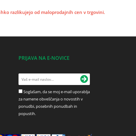
lahko razlikujejo od maloprodajnih cen v trgovini.
PRIJAVA NA E-NOVICE
Soglašam, da se moj e-mail uporablja
za namene obveščanja o novostih v
ponudbi, posebnih ponudbah in
popustih.