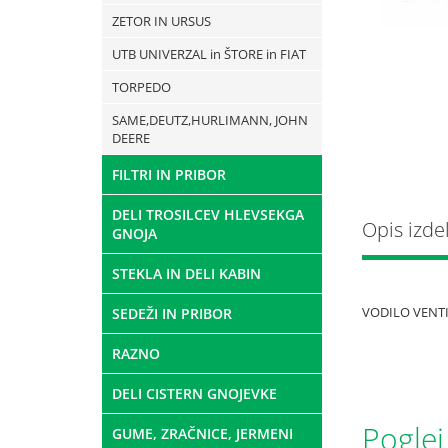
ZETOR IN URSUS
UTB UNIVERZAL in ŠTORE in FIAT
TORPEDO
SAME,DEUTZ,HURLIMANN, JOHN
DEERE
FILTRI IN PRIBOR
DELI TROSILCEV HLEVSEKGA
Opis izde
GNOJA
STEKLA IN DELI KABIN
VODILO VENTIL
SEDEŽI IN PRIBOR
RAZNO
DELI CISTERN GNOJEVKE
Poglej
GUME, ZRAČNICE, JERMENI