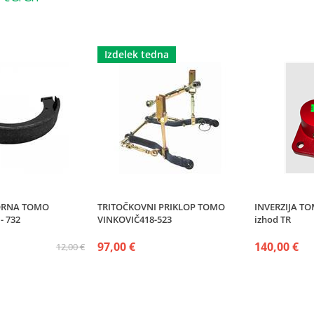
Izdelek tedna
VORNA TOMO
TRITOČKOVNI PRIKLOP TOMO
INVERZIJA TO
- 732
VINKOVIČ418-523
izhod TR
97,00 €
140,00 €
12,00 €