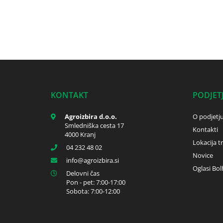
KONTAKT
PODJET
Agroizbira d.o.o.
O podjetj
Smledniška cesta 17
Kontakti
4000 Kranj
Lokacija t
04 232 48 02
Novice
info
agroizbira.si
Oglasi Bol
Delovni čas
Pon - pet: 7:00-17:00
Sobota: 7:00-12:00