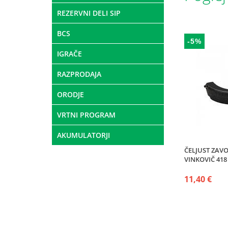
REZERVNI DELI SIP
BCS
-5%
IGRAČE
RAZPRODAJA
ORODJE
VRTNI PROGRAM
AKUMULATORJI
ČELJUST ZA
VINKOVIČ 418 
11,40 €