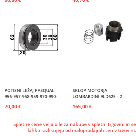
66,00 €
40,70 €
POTISNI LEŽAJ PASQUALI
SKLOP MOTORJA
956-957-958-959-970-990-
LOMBARDINI 9LD625 - 2
991-993-995-996-997
9LD626/2 CARRARO
70,00 €
165,00 €
Spletne cene veljajo le za nakupe v spletni trgovini in se
lahko razlikujejo od maloprodajnih cen v trgovini.