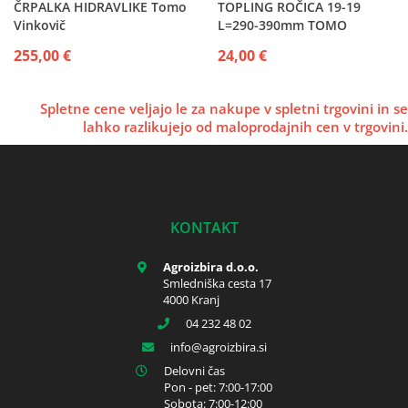
ČRPALKA HIDRAVLIKE Tomo
TOPLING ROČICA 19-19
Vinkovič
L=290-390mm TOMO
255,00 €
24,00 €
Spletne cene veljajo le za nakupe v spletni trgovini in se
lahko razlikujejo od maloprodajnih cen v trgovini.
KONTAKT
Agroizbira d.o.o.
Smledniška cesta 17
4000 Kranj
04 232 48 02
info
agroizbira.si
Delovni čas
Pon - pet: 7:00-17:00
Sobota: 7:00-12:00