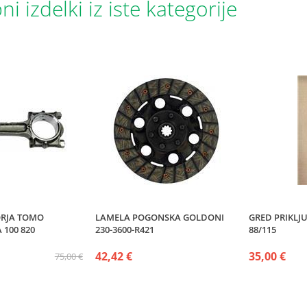
i izdelki iz iste kategorije
ORJA TOMO
LAMELA POGONSKA GOLDONI
GRED PRIKLJ
 100 820
230-3600-R421
88/115
42,42 €
35,00 €
75,00 €