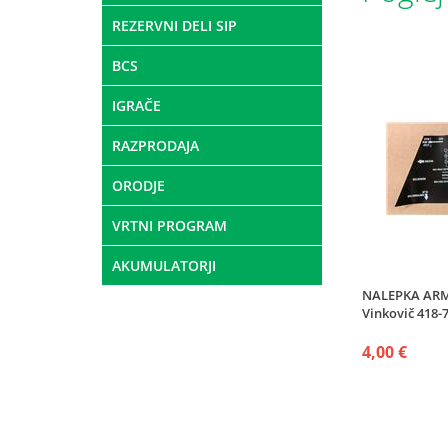
REZERVNI DELI SIP
BCS
IGRAČE
RAZPRODAJA
ORODJE
VRTNI PROGRAM
AKUMULATORJI
NALEPKA AR
Vinkovič 418-
4,00 €