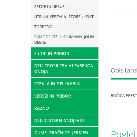
ZETOR IN URSUS
UTB UNIVERZAL in ŠTORE in FIAT
TORPEDO
SAME,DEUTZ,HURLIMANN, JOHN
DEERE
FILTRI IN PRIBOR
DELI TROSILCEV HLEVSEKGA
Opis izde
GNOJA
STEKLA IN DELI KABIN
ROČICA PRESTA
SEDEŽI IN PRIBOR
RAZNO
DELI CISTERN GNOJEVKE
Poglej
GUME, ZRAČNICE, JERMENI