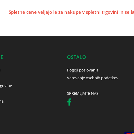
Spletne cene veljajo le za nakupe v spletni trgovini in se 
JE
OSTALO
u
Pogoji poslovanja
Varovanje osebnih podatkov
rgovine
SPREMLJAJTE NAS:
ha