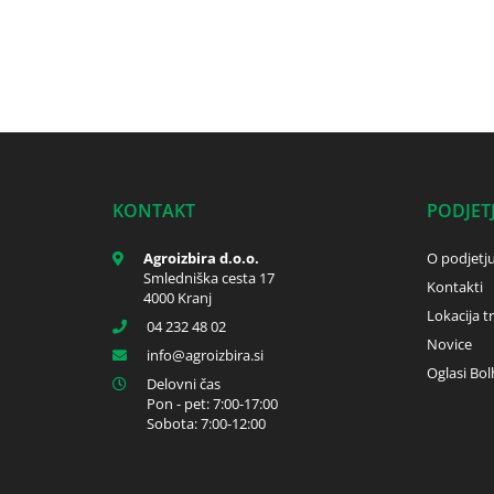
KONTAKT
PODJET
Agroizbira d.o.o.
O podjetj
Smledniška cesta 17
Kontakti
4000 Kranj
Lokacija t
04 232 48 02
Novice
info
agroizbira.si
Oglasi Bol
Delovni čas
Pon - pet: 7:00-17:00
Sobota: 7:00-12:00