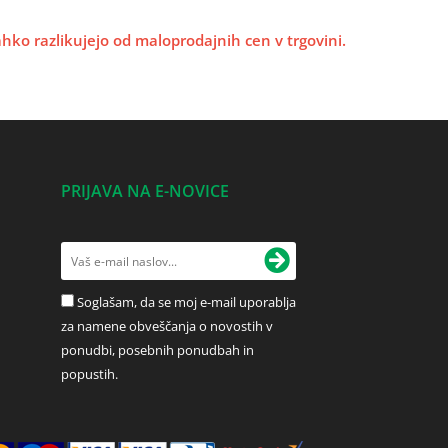
lahko razlikujejo od maloprodajnih cen v trgovini.
PRIJAVA NA E-NOVICE
Soglašam, da se moj e-mail uporablja
za namene obveščanja o novostih v
ponudbi, posebnih ponudbah in
popustih.