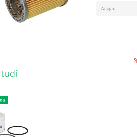
Zaloga:
S
 tudi
dna