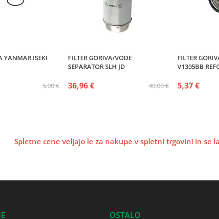
A YANMAR ISEKI
FILTER GORIVA/VODE
FILTER GORIV
SEPARATOR SLH JD
V1305BB RE
36,96 €
5,37 €
5,00 €
40,00 €
Spletne cene veljajo le za nakupe v spletni trgovini in se 
JE
OSTALO