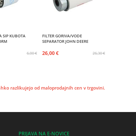
A SIP KUBOTA
FILTER GORIVA/VODE
FORM
SEPARATOR JOHN DEERE
26,00 €
6,00 €
26,30 €
lahko razlikujejo od maloprodajnih cen v trgovini.
PRIJAVA NA E-NOVICE