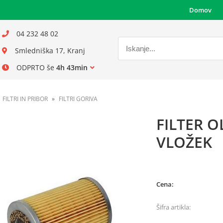
Domov
04 232 48 02
Smledniška 17, Kranj
ODPRTO še
4h 43min
FILTRI IN PRIBOR
FILTRI GORIVA
FILTER O
VLOŽEK
Cena:
Šifra artikla: