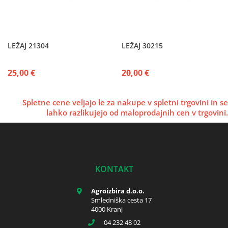
LEŽAJ 21304
LEŽAJ 30215
25,00 €
20,00 €
Spletne cene veljajo le za nakupe v spletni trgovini in se
lahko razlikujejo od maloprodajnih cen v trgovini.
KONTAKT
Agroizbira d.o.o.
Smledniška cesta 17
4000 Kranj
04 232 48 02