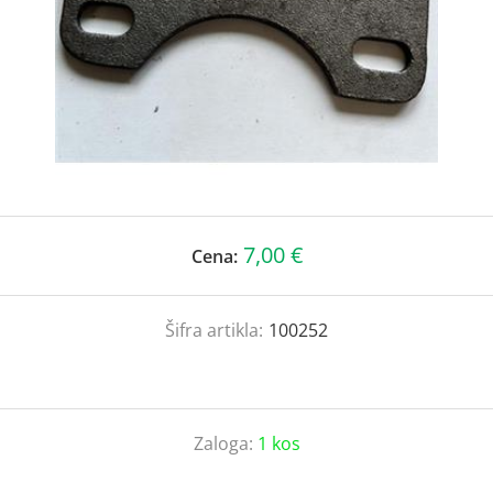
7,00 €
Cena:
Šifra artikla:
100252
Zaloga:
1 kos