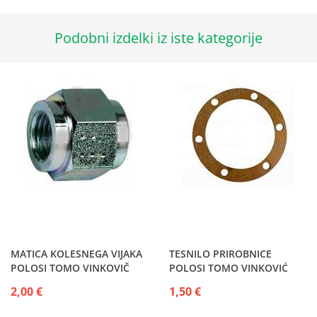
Podobni izdelki iz iste kategorije
MATICA KOLESNEGA VIJAKA
TESNILO PRIROBNICE
POLOSI TOMO VINKOVIČ
POLOSI TOMO VINKOVIĆ
730-731-732-818-821-822-
2,00 €
1,50 €
826-830